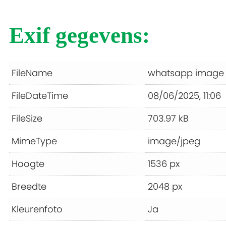
Exif gegevens:
FileName
whatsapp image 2
FileDateTime
08/06/2025, 11:06
FileSize
703.97 kB
MimeType
image/jpeg
Hoogte
1536 px
Breedte
2048 px
Kleurenfoto
Ja