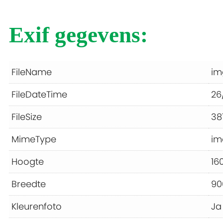
Exif gegevens:
FileName
im
FileDateTime
26
FileSize
38
MimeType
im
Hoogte
16
Breedte
90
Kleurenfoto
Ja