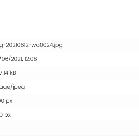
g-20210612-wa0024.jpg
/06/2021, 12:06
7.14 kB
age/jpeg
00 px
0 px