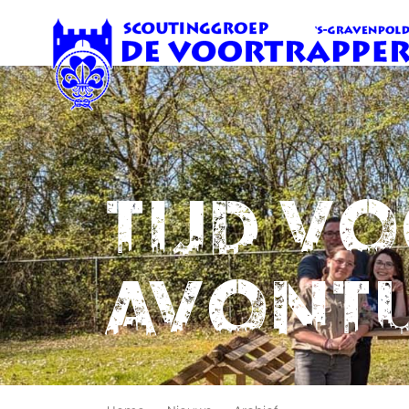
Tijd v
avont