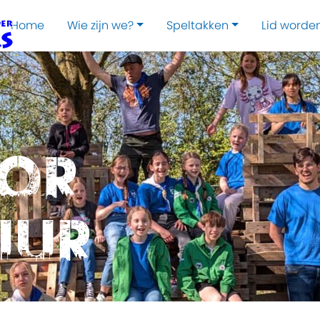
Home
Wie zijn we?
Speltakken
Lid worde
oor
uur