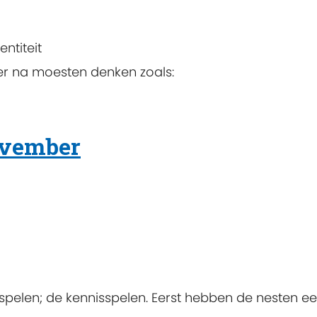
ntiteit
er na moesten denken zoals:
ovember
pelen; de kennisspelen. Eerst hebben de nesten e