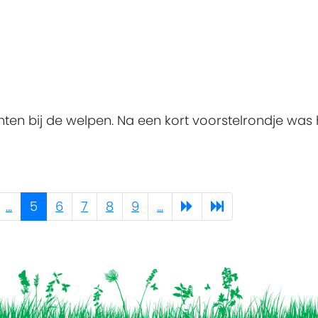
en bij de welpen. Na een kort voorstelrondje was 
...
5
6
7
8
9
...