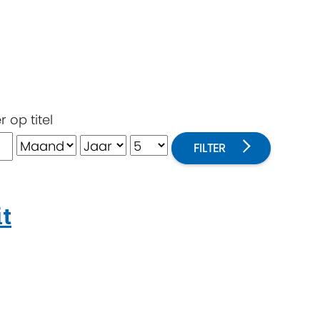
er op titel
FILTER
it