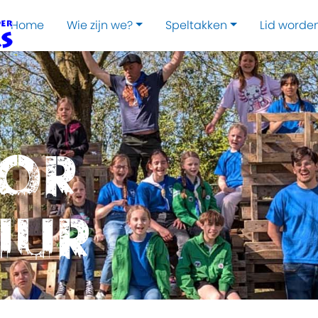
Home
Wie zijn we?
Speltakken
Lid worde
oor
uur