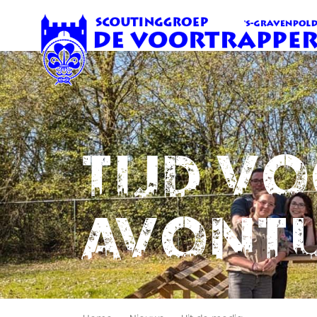
Tijd v
avont