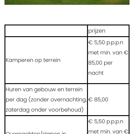
prijzen
€ 5,50 p.p.p.n
met min. van €
Kamperen op terrein
85,00 per
nacht
Huren van gebouw en terrein
per dag (zonder overnachting,
€ 85,00
zaterdag onder voorbehoud)
€ 5,50 p.p.p.n
met min. van €
Overnachten/slapen in