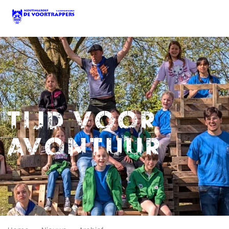
Tijd voor
avontuur