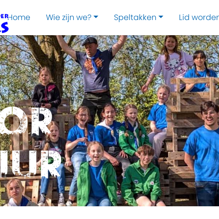
Home
Wie zijn we?
Speltakken
Lid worde
oor
uur