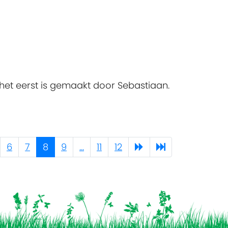
r het eerst is gemaakt door Sebastiaan.
6
7
8
9
...
11
12