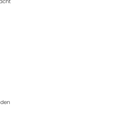
acht
nden