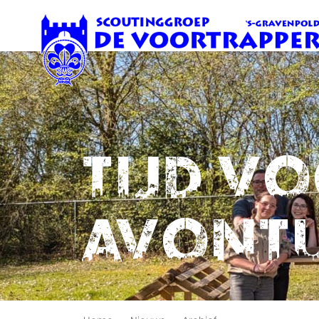
Tijd v
avont