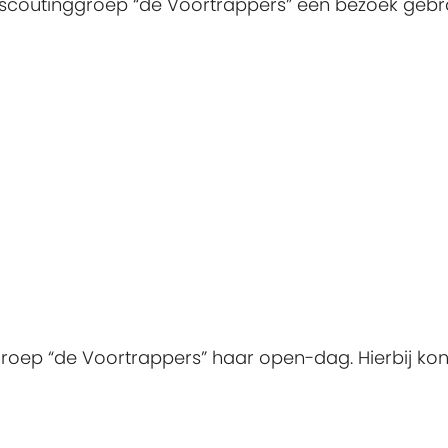
n scoutinggroep “de Voortrappers” een bezoek gebr
groep “de Voortrappers” haar open-dag. Hierbij ko