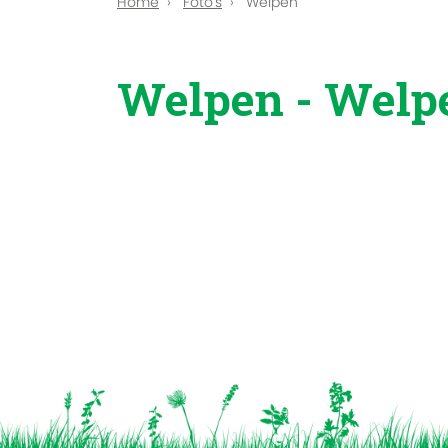
Home
Foto's
Welpen
Welpen - Welp