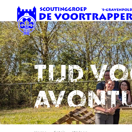
Tijd v
avont