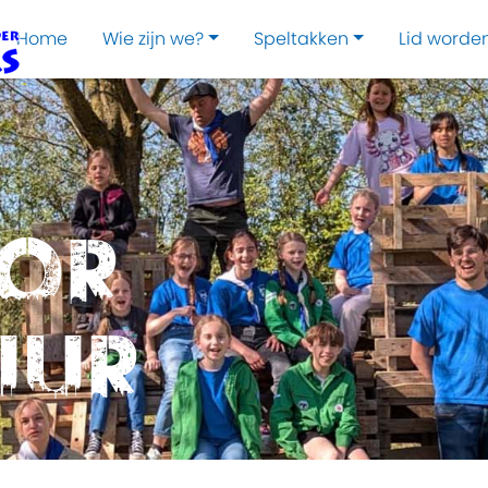
Home
Wie zijn we?
Speltakken
Lid worde
oor
uur