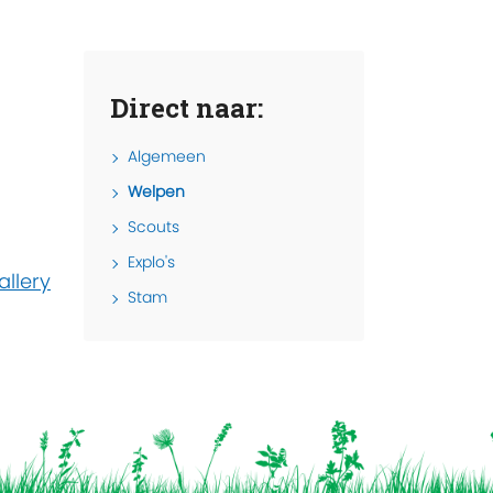
Direct naar:
Algemeen
Welpen
Scouts
Explo's
llery
Stam