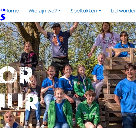
Home
Wie zijn we?
Speltakken
Lid worde
oor
uur