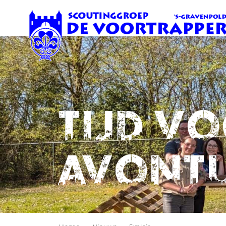
Tijd v
avont