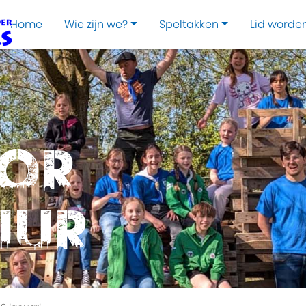
Home
Wie zijn we?
Speltakken
Lid worde
oor
uur