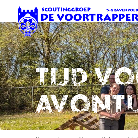
Tijd v
avont