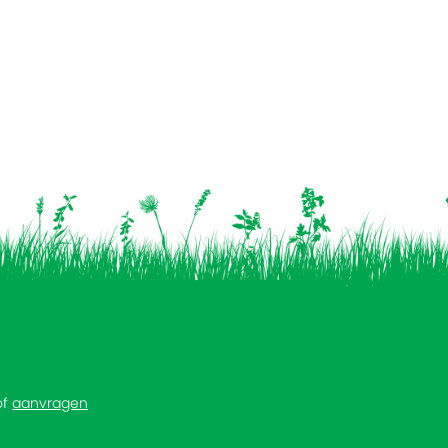
of
aanvragen