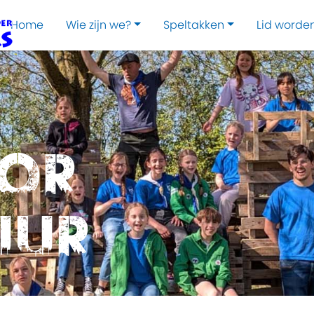
Home
Wie zijn we?
Speltakken
Lid worde
oor
uur