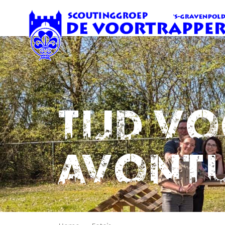
Tijd v
avont