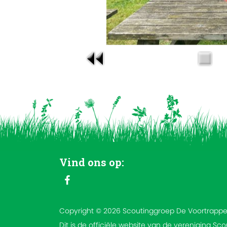
Vind ons op:
Copyright © 2026 Scoutinggroep De Voortrappe
Dit is de officiële website van de vereniging Sc