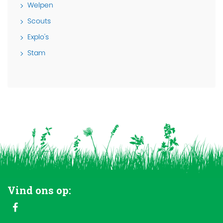
Welpen
Scouts
Explo's
Stam
Vind ons op: