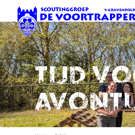
Tijd v
avont