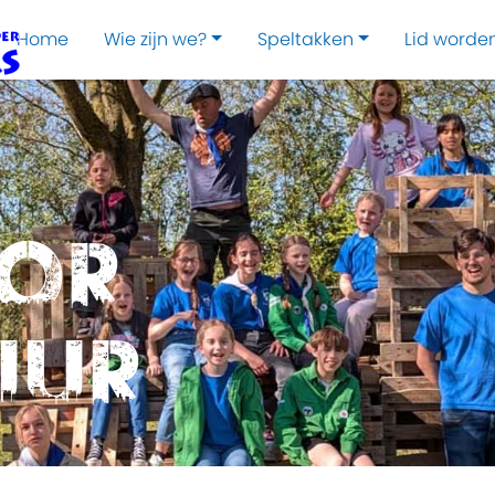
Home
Wie zijn we?
Speltakken
Lid worde
oor
uur