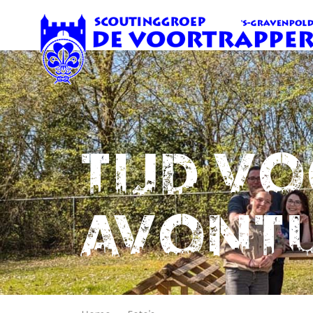
Tijd v
avont