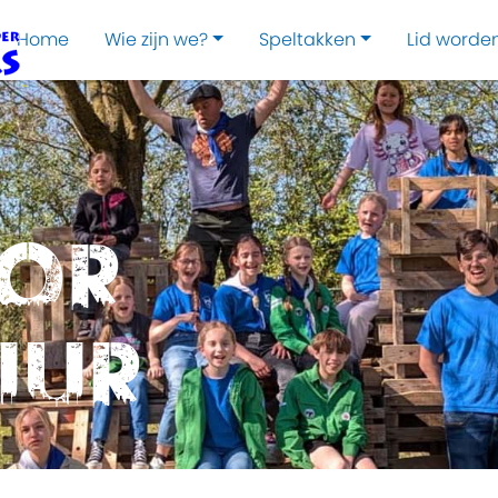
Home
Wie zijn we?
Speltakken
Lid worde
oor
uur