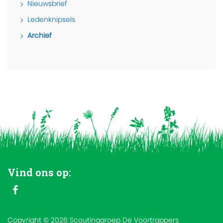
Nieuwsbrief
Ledenknipsels
Archief
Vind ons op:
Copyright © 2026 Scoutinggroep De Voortrappers