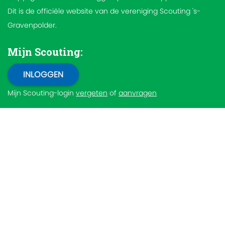
Dit is de officiële website van de vereniging Scouting 's-
Gravenpolder.
Mijn Scouting:
Mijn Scouting-login
vergeten
of
aanvragen